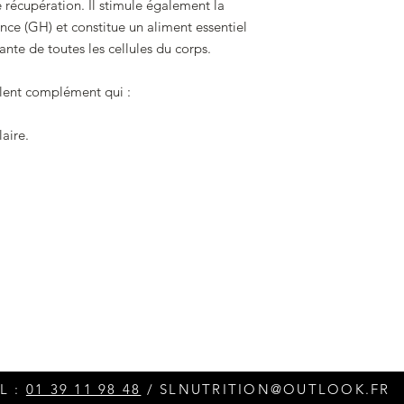
 récupération. Il stimule également la
ce (GH) et constitue un aliment essentiel
ante de toutes les cellules du corps.
llent complément qui :
aire.
L :
01 39 11 98 48
/
SLNUTRITION@OUTLOOK.FR