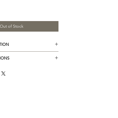
Out of Stock
ATION
mmandée : 6 g (1 cuillère).
IONS
re 3 g (½ cuillère) 30 à 60
uality ® L-glutamine, acidifiants :
té physique et 3 g (½ cuillère)
de malique ; arôme, extrait de
'activité physique ou avant d'aller
s : sucralose et acésulfame-K ;
0 ml d'eau.
oxyde de silicium ; émulsifiant :
es : Peut contenir des traces de
en, de poisson, de fruits à coque,
stacés (crustacés et mollusques).