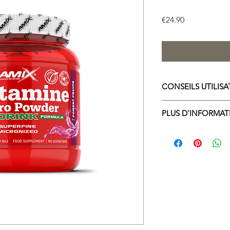
Price
€24.90
CONSEILS UTILIS
Dose journalière reco
PLUS D'INFORMAT
Mode d'emploi : Prend
Ingrédients : Kyowa Q
minutes avant l'activi
acide citrique et aci
immédiatement après l
betterave; édulcorant
dormir, avec 100 à 20
anti-agglomérant : di
lécithine de soja.
Informations allergèn
lait, d'œufs, de glut
d'arachides et de cru