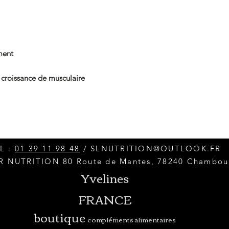
Dans des conditions 
apport conséquent e
fonctionnement des 
ment
Une grande quantité
tissu musculaire le p
musculaires (catabol
 croissance de musculaire
production de nouvea
(anabolisme).
BCAA Xplode Energy 
aminés toujours élev
possède surtout la par
L :
01 39 11 98 48
/
SLNUTRITION@OUTLOOK.FR
de la bêta-alanine p
 NUTRITION 80 Route de Mantes, 78240 Chambou
Yvelines
FRANCE
boutique
compléments alimentaires