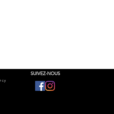
d'efforts physiques intenses, un
n BCAA est indispensable au bon
muscles.
 d'acides aminés BCAA dans le
rotège contre l'usure des fibres
isme) et accélère le processus de
ux tissus musculaires
propose des quantités d'acides
ées (4000mg par portion) mais
ticularité d'avoir de la caféine et
SUIVEZ-NOUS
our un produit 100% intra-workout.
rcy