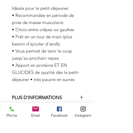
Idéale pour le petit-déjeuner.
• Recommandée en période de
prise de masse musculaire
• Choix entre crêpes ou gaufres
• Prêt en un tour de main (plus
besoin d’ajouter d’œufs).
• Vous permet de tenir le coup
jusqu’au prochain repas.
• Apport en protéine ET EN
GLUCIDES de qualité dès le petit-
déjeuner • très pauvre en sucres
PLUS D'INFORMATIONS
Dans cette nouvelle recette, plus
FICHE TECHNIQUE
besoin d’ajouter d’œufs ! Plus rapide
Phone
Email
Facebook
Instagram
à préparer et tout aussi savoureuse,
100G 60g
retrouvez de délicieux pancakes et
Valeur énergétique 1743 kJ