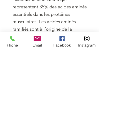
représentent 35% des acides aminés
essentiels dans les protéines
musculaires. Les acides aminés
ramifiés sont à l’origine de la
construction musculaire, de
l’énergie et du maintien
Phone
Email
Facebook
Instagram
musculaire. Les BCAA font partie
des 9 acides aminés essentiels que
l’organisme est incapable de
produire, ils proviennent soit de
l’alimentation, soit des
compléments alimentaires.
PLUS D'INFORMATIONS
Prenez 1 dose de 12g (1 scoop) dans
FICHE TECHNIQUE
300 ml d’eau bien fraiche. A
consommer de préférence autour des
entraînements.