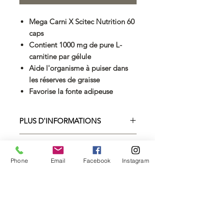
Mega Carni X Scitec Nutrition 60
caps
Contient 1000 mg de pure L-
carnitine par gélule
Aide l'organisme à puiser dans
les réserves de graisse
Favorise la fonte adipeuse
PLUS D'INFORMATIONS
SCITEC NUTRITION MEGA CARNIX
FICHE TECHNIQUE
MEGA CARNIX de SCITEC
Phone
Email
Facebook
Instagram
NUTRITION
Conditionnement
contient assez de L-
60 caps
Carnitine pour brûler vos graisses
durant vos séances de cardio.
Conseils
Consommez 1
d'utilisation
à 2 capsules
Quels rôles jouent la L-carnitine ?
par jour avant